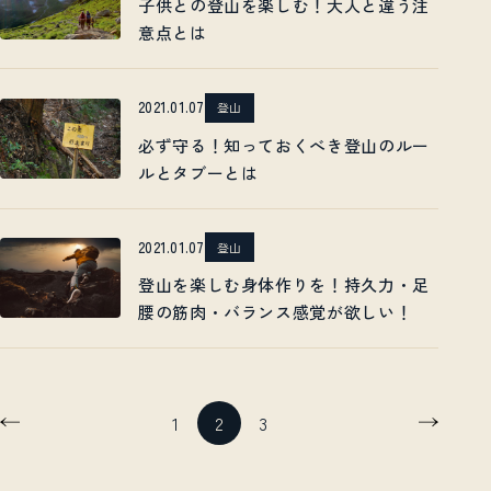
子供との登山を楽しむ！大人と違う注
意点とは
2021.01.07
登山
必ず守る！知っておくべき登山のルー
ルとタブーとは
2021.01.07
登山
登山を楽しむ身体作りを！持久力・足
腰の筋肉・バランス感覚が欲しい！
1
2
3