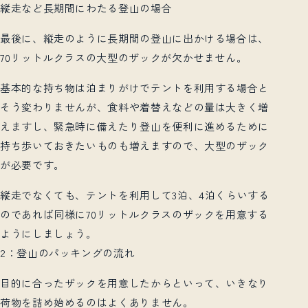
縦走など長期間にわたる登山の場合
最後に、縦走のように長期間の登山に出かける場合は、
70
リットルクラスの大型のザックが欠かせません。
基本的な持ち物は泊まりがけでテントを利用する場合と
そう変わりませんが、食料や着替えなどの量は大きく増
えますし、緊急時に備えたり登山を便利に進めるために
持ち歩いておきたいものも増えますので、大型のザック
が必要です。
縦走でなくても、テントを利用して
3
泊、
4
泊くらいする
のであれば同様に
70
リットルクラスのザックを用意する
ようにしましょう。
2
：登山のパッキングの流れ
目的に合ったザックを用意したからといって、いきなり
荷物を詰め始めるのはよくありません。