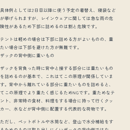
具体例としては
2
日目以降に使う予定の着替え、寝袋など
が挙げられますが、レインウェアに関しては急な雨の危
険性があるため下部に詰めるのは割と危険です。
テントは軽めの場合は下部に詰める方がよいものの、重
たい場合は下部を避けた方が無難です。
ザックの背中側に重いもの
ザックを背負った時に背中と接する部分には重たいもの
を詰めるのが基本で、これはてこの原理が関係していま
す。背中から離れている部分に重たいものを詰めると、
てこの原理でより重たく感じるため
NG
です。
重ためなテ
ント、非常時の食材、料理をする場合に持って行くクッ
カー、水などが背中側に配置する代表的な荷物です。
ただし、ペットボトルや水筒など、登山で水分補給をす
るためのものは取り出しにくいザックの背中側ではな