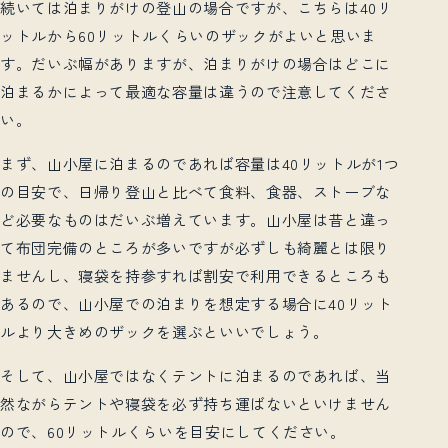
続いては泊まりがけの登山の場合ですが、こちらは
40
リ
ットルから
60
リットルくらいのザックがよいと思いま
す。だいぶ幅がありますが、泊まりがけの場合はどこに
泊まるかによって最適な容量は違うので注意してくださ
い。
まず、山小屋に泊まるのであれば容量は
40
リットルが
1
つ
の目安で、日帰り登山と比べて食料、食器、ストーブな
ど必要なものはだいぶ増えています。山小屋は昔と違っ
て布団完備のところが多いですが必ずしも綺麗とは限り
ませんし、寝袋を持参すれば割安で利用できるところも
あるので、山小屋での泊まりを想定する場合に
40
リット
ルより大きめのザックを選ぶといいでしょう。
そして、山小屋ではなくテントに泊まるのであれば、当
然ながらテントや寝袋を必ず持ち運ばないといけません
ので、
60
リットルくらいを目安にしてください。