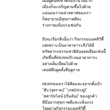
เมื่อผู้คนที่เข้าพักมีจำนวนมาก
เมืองก็จะเจริญตามขึ้นไปด้วย
แน่นอนว่าเหล่าสตาฟของเรา
ก็พยายามมีสุขภาพดีละ
ร่างกายแข็งแรงเช่นกัน
ถึงจะเรียกสิ่งนั้นว่า กิจกรรมแอคทิวิตี้
แต่เพราะเป็นอาดาทาระถึงได้มี
ทรัพยากรธรรมชาติอันยอดเยี่ยมเช่นนี้
เกิดขึ้นที่mt.innบริเวณอาดาทาระ
อย่างเต็มเปี่ยมไปด้วย
เสน่ห์ดึงดูดทั้งสี่ฤดูกาล
mt.innของเราได้คิดและอยากตั้งเป้า
"ฮับ (จุดรวม)" "เกต(ประตู)"
"สตาร์ทไลน์ (เริ่มต้น)" ของลูกค้า
ที่มีอยากสุขภาพดีและแข็งแรง
โดยผ่านกิจกรรมแอคทิวิตี้